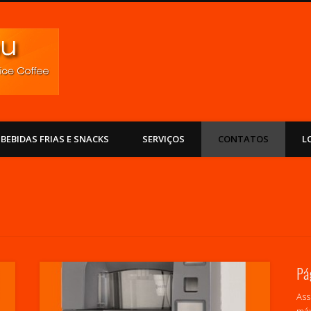
ExpressYou
BEBIDAS FRIAS E SNACKS
SERVIÇOS
CONTATOS
L
Pá
Ass
máx