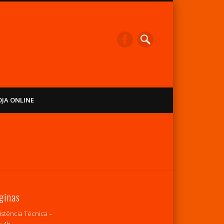
OJA ONLINE
ginas
istência Técnica –
 4h