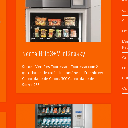
Car
Con
Ent
Ma
Rep
Necta Brio3+MiniSnakky
Qu
Snacks Versões Expresso – Expresso com 2
Enc
qualidades de café – Instantâneo – Freshbrew
His
Capacidade de Copos 300 Capacidade de
Stirrer 255 …
Os 