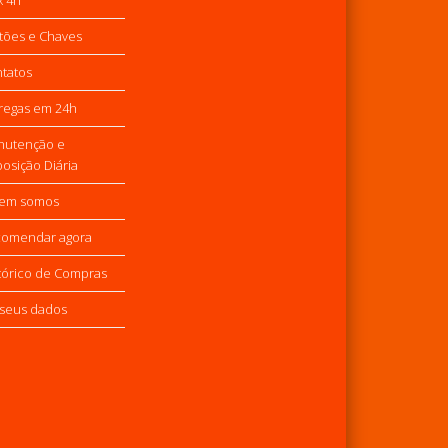
tões e Chaves
tatos
regas em 24h
nutenção e
osição Diária
em somos
omendar agora
tórico de Compras
seus dados