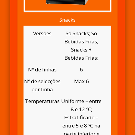
Snacks
Versões
Só Snacks; Só
Bebidas Frias;
Snacks +
Bebidas Frias;
Nº de linhas
6
Nº de selecções
Max 6
por linha
Temperaturas
Uniforme – entre
8 e 12 ºC;
Estratificado –
entre 5 e 8 ºC na
parte inferior e