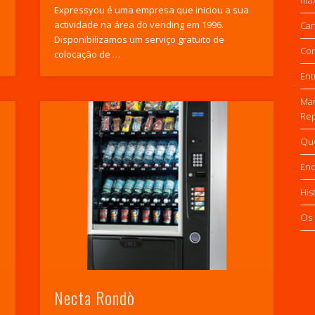
Expressyou é uma empresa que iniciou a sua
actividade na área do vending em 1996.
Car
Disponibilizamos um serviço gratuito de
Con
colocação de …
Ent
Ma
Rep
Qu
Enc
His
Os 
Necta Rondò