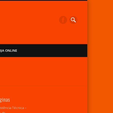
OJA ONLINE
ginas
istência Técnica –
 4h