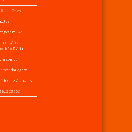
tões e Chaves
tatos
regas em 24h
nutenção e
osição Diária
em somos
omendar agora
tórico de Compras
seus dados