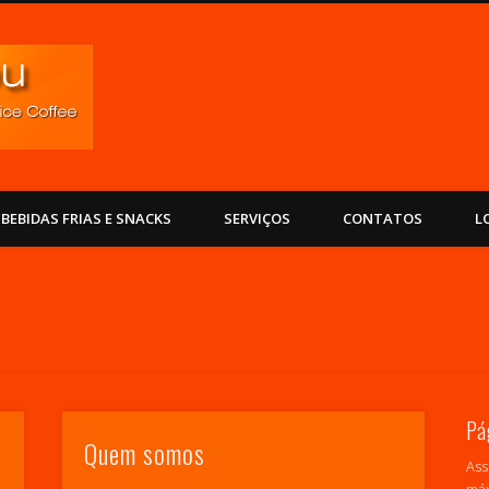
ExpressYou
BEBIDAS FRIAS E SNACKS
SERVIÇOS
CONTATOS
L
Pá
Quem somos
Ass
máx